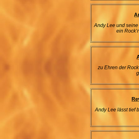
A
Andy Lee und seine
ein Rock’
zu Ehren der Rock
g
Re
Andy Lee lässt tief 