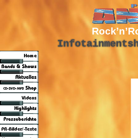
Rock’n’R
Klein