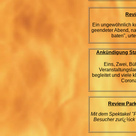
Revi
Ein ungewöhnlich ku
geendeter Abend, n
baten", urt
Ankündigung
St
Eins, Zwei, Büh
Veranstaltungsla
begleitet und viele 
Coron
Review Park
Mit dem Spektakel "F
Besucher zurï¿½ck i