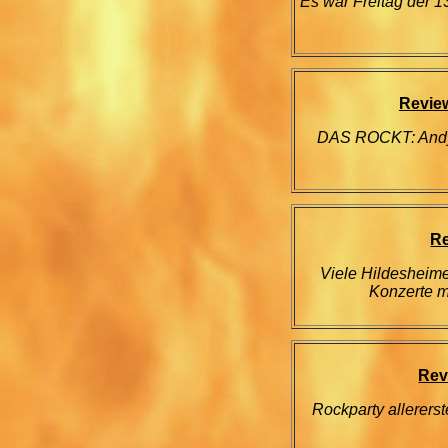
Es war Freitag der 1
Revie
DAS ROCKT: Andy 
Re
Viele Hildesheime
Konzerte m
Rev
Rockparty allererst