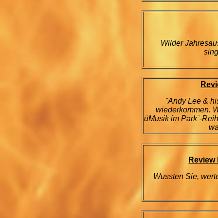
Wilder Jahresaus
sin
Revi
¨Andy Lee & hi
wiederkommen. W
üMusik im Park¨-Reih
wa
Review 
Wussten Sie, werte 