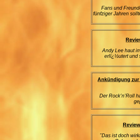
Fans und Freunde
fünfziger Jahren soll
Revie
Andy Lee haut im 
erlï¿½utert und s
Ankündigung zur A
Der Rock’n’Roll h
ge
Review
"Das ist doch wir