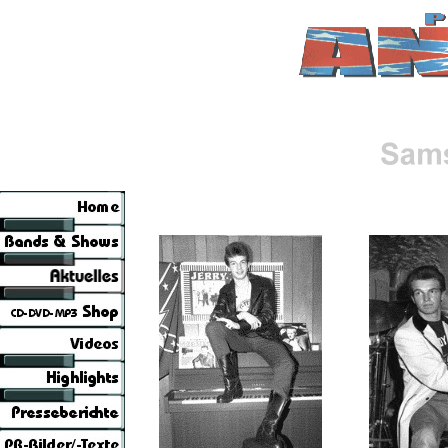
Rock´n´R